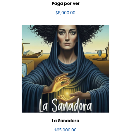
Paga por ver
$
8,000.00
La Sanadora
$
65,000.00