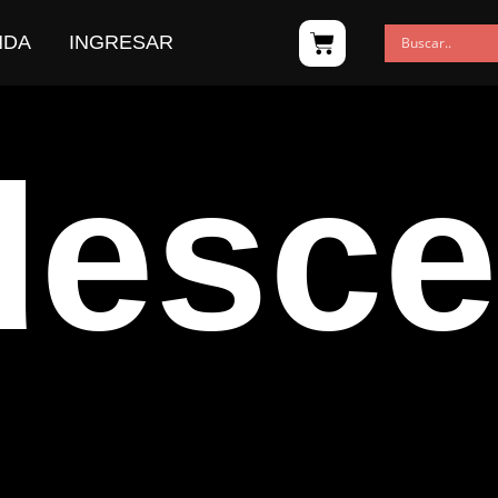
NDA
INGRESAR
desce