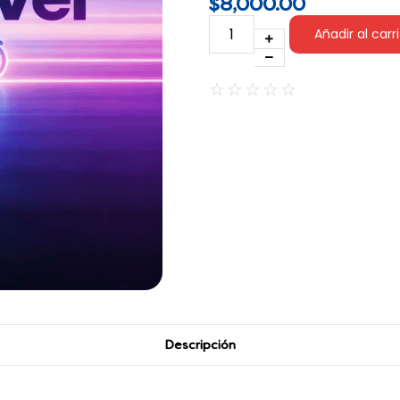
$
8,000.00
Añadir al carr
☆
☆
☆
☆
☆
Descripción