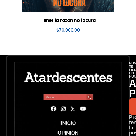
Tener la razón no locura
$
70,000.00
NU
TE
PIE
UN
NÚ
A
P
Pr
te
la
po