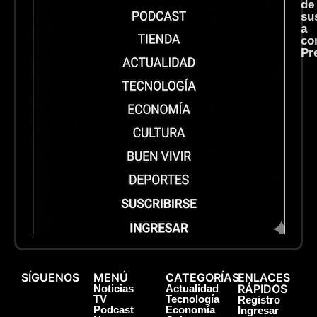
de
su
a
co
Pr
SÍGUENOS
MENÚ
CATEGORÍAS
ENLACES
RÁPIDOS
Noticias
Actualidad
TV
Tecnología
Registro
Podcast
Economía
Ingresar