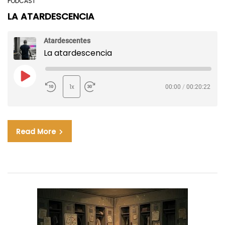
PODCAST
LA ATARDESCENCIA
Atardescentes
La atardescencia
1x
00:00
/
00:20:22
SUSCRIBIR
Read More
FEED RSS