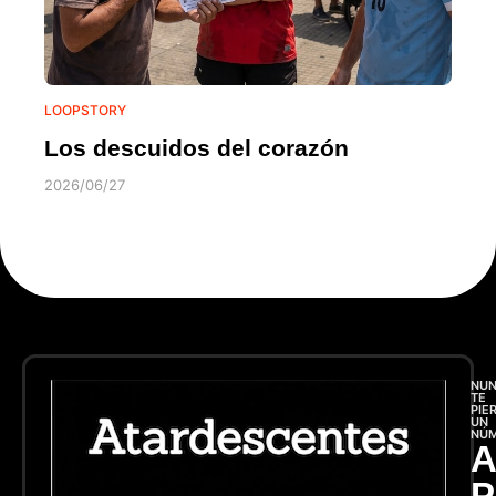
LOOPSTORY
Los descuidos del corazón
2026/06/27
NU
TE
PIE
UN
NÚ
A
P