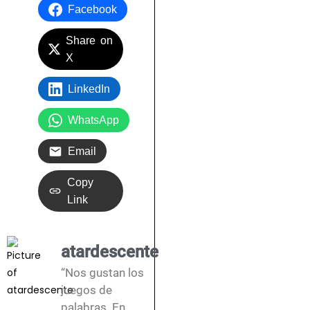
Facebook
Share on
X
LinkedIn
WhatsApp
Email
Copy
Link
atardescente
“Nos gustan los
juegos de
palabras. En