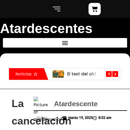
Atardescentes
La carretilla
Noticias
El test del ahí no es
La
Atardescente
cancelación
FECHA:
marzo 19, 2025
8:52 am