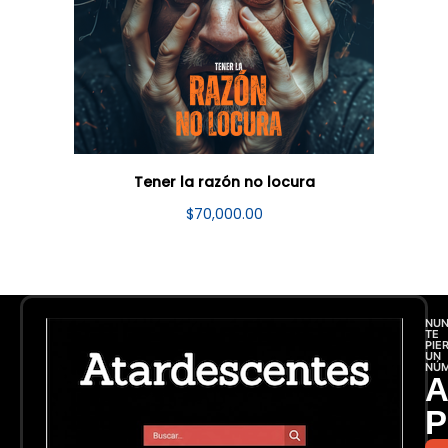
Tener la razón no locura
$
70,000.00
NU
TE
PIE
UN
NÚ
A
P