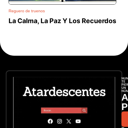
Reguero de truenos
La Calma, La Paz Y Los Recuerdos
NU
TE
PIE
UN
NÚ
A
P