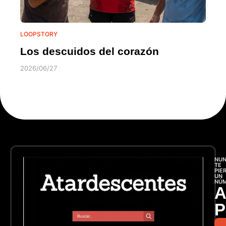
LOOPSTORY
Los descuidos del corazón
2026/06/27
NU
TE
PIE
UN
NÚ
A
P