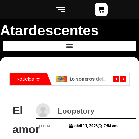
Atardescentes
Noticias
Lo soneros del malecón
Menos hijos, más peludos
L
El
Loopstory
amor
FECHA:
abril 11, 2026
7:54 am